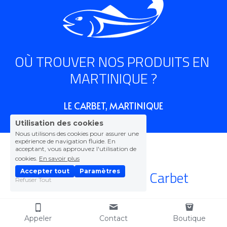
OÙ TROUVER NOS PRODUITS EN 
MARTINIQUE ?
LE CARBET, MARTINIQUE
Utilisation des cookies
Nous utilisons des cookies pour assurer une
expérience de navigation fluide. En
acceptant, vous approuvez l'utilisation de
cookies.
En savoir plus
AU FUMOIR
Rue des Délices au Carbet
Accepter tout
Paramètres
Refuser Tout
NOUS VOUS ACCUEILLONS À LA 
Appeler
Contact
Boutique