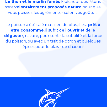
Le thon et le marlin fumés
 Fraîcheur des Pitons 
sont 
volontairement proposés nature
 pour que 
vous puissiez les agrémenter selon vos goûts….  
Le poisson a été salé mais rien de plus, il est 
prêt à 
être consommé
, il suffit de l
’ouvrir
 et de le 
déguster
, nature, pour sentir la subtilité et la force 
du poisson, ou avec un trait de citron et quelques 
épices pour le plaisir de chacun !