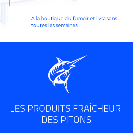
À la boutique du fumoir et livraisons 
toutes les semaines !
LES PRODUITS FRAÎCHEUR 
DES PITONS