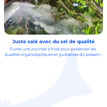
Juste salé avec du sel de qualité
Fumé une journée à froid pour préserver les 
qualités
 organoleptiques 
et gustatives du poisson...
Sur
Edit