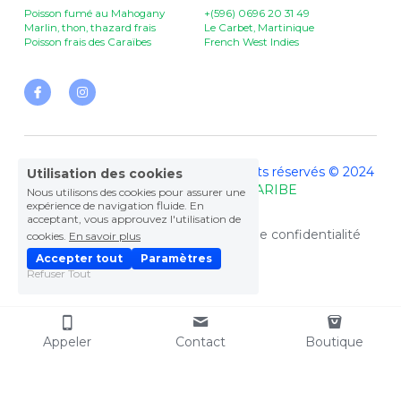
Poisson fumé au Mahogany
+(596) 0696 20 31 49
Marlin, thon, thazard frais
Le Carbet, Martinique
Poisson frais des Caraïbes
French West Indies
FRAÎCHEUR DES PITONS - Tous droits réservés © 2024 
Utilisation des cookies
- 
Site Internet by DEL CARIBE
Nous utilisons des cookies pour assurer une
expérience de navigation fluide. En
acceptant, vous approuvez l'utilisation de
Termes et Conditions
Politique de confidentialité
cookies.
En savoir plus
Accepter tout
Paramètres
Refuser Tout
Appeler
Contact
Boutique