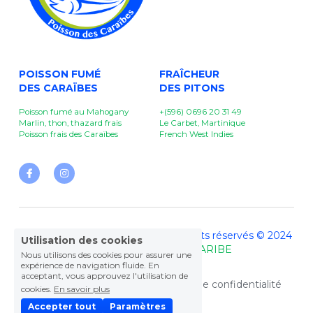
POISSON FUMÉ
FRAÎCHEUR
DES CARAÏBES
DES PITONS 
Poisson fumé au Mahogany
+(596) 0696 20 31 49
Marlin, thon, thazard frais
Le Carbet, Martinique
Poisson frais des Caraïbes
French West Indies
FRAÎCHEUR DES PITONS - Tous droits réservés © 2024 
Utilisation des cookies
- 
Site Internet by DEL CARIBE
Nous utilisons des cookies pour assurer une
expérience de navigation fluide. En
acceptant, vous approuvez l'utilisation de
Termes et Conditions
Politique de confidentialité
cookies.
En savoir plus
Accepter tout
Paramètres