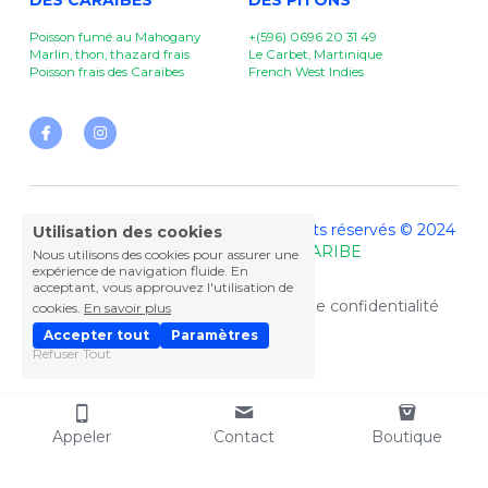
DES CARAÏBES
DES PITONS 
Poisson fumé au Mahogany
+(596) 0696 20 31 49
Marlin, thon, thazard frais
Le Carbet, Martinique
Poisson frais des Caraïbes
French West Indies
FRAÎCHEUR DES PITONS - Tous droits réservés © 2024 
Utilisation des cookies
- 
Site Internet by DEL CARIBE
Nous utilisons des cookies pour assurer une
expérience de navigation fluide. En
acceptant, vous approuvez l'utilisation de
Termes et Conditions
Politique de confidentialité
cookies.
En savoir plus
Accepter tout
Paramètres
Refuser Tout
Appeler
Contact
Boutique