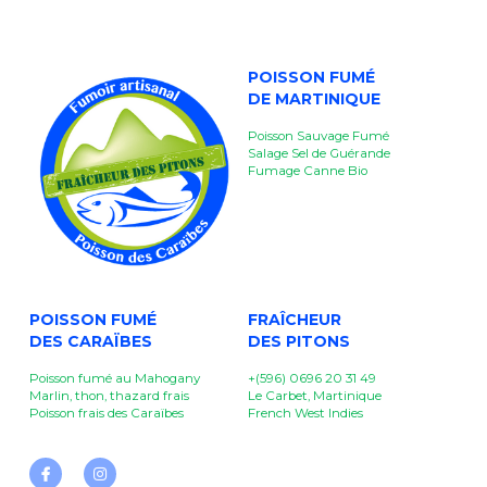
POISSON FUMÉ
DE MARTINIQUE
Poisson Sauvage Fumé
Salage Sel de Guérande
Fumage Canne Bio
POISSON FUMÉ
FRAÎCHEUR
DES CARAÏBES
DES PITONS 
Poisson fumé au Mahogany
+(596) 0696 20 31 49
Marlin, thon, thazard frais
Le Carbet, Martinique
Poisson frais des Caraïbes
French West Indies