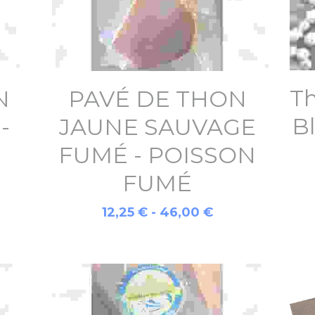
Th
N
PAVÉ DE THON
B
-
JAUNE SAUVAGE
É
FUMÉ - POISSON
FUMÉ
12,25 € - 46,00 €